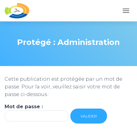
O
U
V
R
I
Protégé : Administration
R
/
F
E
R
M
Cette publication est protégée par un mot de
E
R
passe. Pour la voir, veuillez saisir votre mot de
L
passe ci-dessous :
A
N
Mot de passe :
A
V
I
G
A