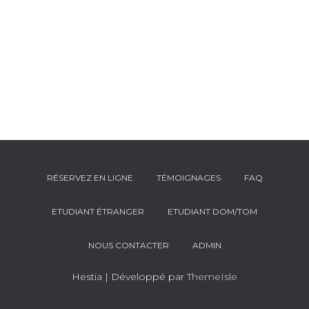
T
I
O
N
RÉSERVEZ EN LIGNE
TÉMOIGNAGES
FAQ
ETUDIANT ÉTRANGER
ETUDIANT DOM/TOM
NOUS CONTACTER
ADMIN
Hestia | Développé par
ThemeIsle