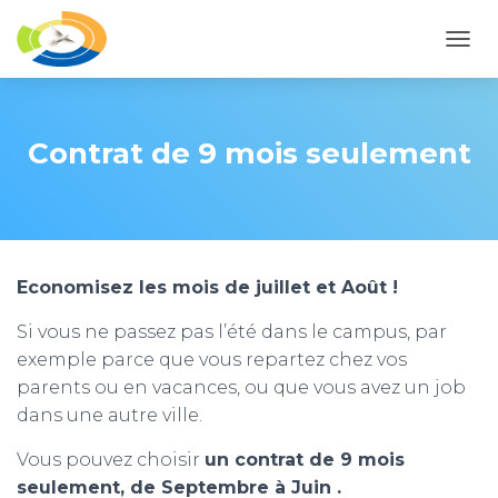
O
U
V
R
I
Contrat de 9 mois seulement
R
/
F
E
R
M
Economisez les mois de juillet et Août !
E
R
Si vous ne passez pas l’été dans le campus, par
L
A
exemple parce que vous repartez chez vos
N
parents ou en vacances, ou que vous avez un job
A
dans une autre ville.
V
I
G
Vous pouvez choisir
un contrat de 9 mois
A
seulement, de Septembre à Juin .